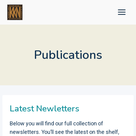
Skip
to
content
Publications
Latest Newletter
s
Below you will find our full collection of
newsletters. You’ll see the latest on the shelf,